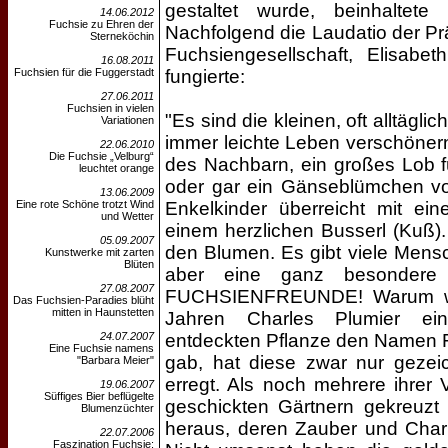
gestaltet wurde, beinhaltete
14.06.2012
Fuchsie zu Ehren der
Nachfolgend die Laudatio der Pr
Sterneköchin
Fuchsiengesellschaft, Elisabet
16.08.2011
Fuchsien für die Fuggerstadt
fungierte:
27.06.2011
Fuchsien in vielen
"Es sind die kleinen, oft alltägl
Variationen
immer leichte Leben verschönern
22.06.2010
Die Fuchsie „Velburg“
des Nachbarn, ein großes Lob f
leuchtet orange
oder gar ein Gänseblümchen vo
13.06.2009
Eine rote Schöne trotzt Wind
Enkelkinder überreicht mit ei
und Wetter
einem herzlichen Busserl (Kuß)
05.09.2007
den Blumen. Es gibt viele Mens
Kunstwerke mit zarten
Blüten
aber eine ganz besondere 
27.08.2007
FUCHSIENFREUNDE! Warum woh
Das Fuchsien-Paradies blüht
mitten in Haunstetten
Jahren Charles Plumier ei
24.07.2007
entdeckten Pflanze den Namen Fu
Eine Fuchsie namens
gab, hat diese zwar nur gezei
"Barbara Meier"
erregt. Als noch mehrere ihrer
19.06.2007
Süffiges Bier beflügelte
geschickten Gärtnern gekreuzt
Blumenzüchter
heraus, deren Zauber und Char
22.07.2006
Faszination Fuchsie: