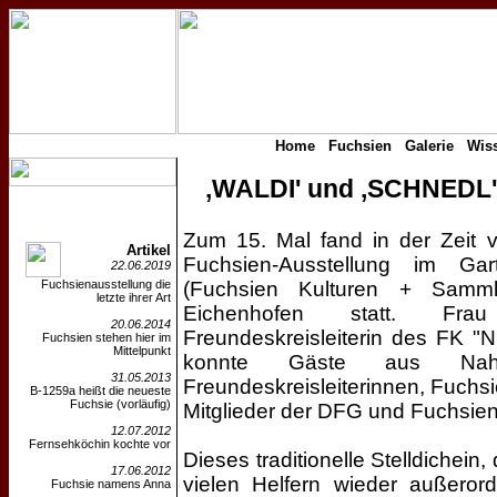
Home
Fuchsien
Galerie
Wis
‚WALDI' und ‚SCHNEDL
Zum 15. Mal fand in der Zeit 
Artikel
Fuchsien-Ausstellung im Ga
22.06.2019
Fuchsienausstellung die
(Fuchsien Kulturen + Sammle
letzte ihrer Art
Eichenhofen statt. Fr
20.06.2014
Freundeskreisleiterin des FK 
Fuchsien stehen hier im
Mittelpunkt
konnte Gäste aus Nah
31.05.2013
Freundeskreisleiterinnen, Fuchsi
B-1259a heißt die neueste
Fuchsie (vorläufig)
Mitglieder der DFG und Fuchsien
12.07.2012
Fernsehköchin kochte vor
Dieses traditionelle Stelldichei
17.06.2012
vielen Helfern wieder außerorden
Fuchsie namens Anna