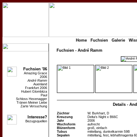
Home
Fuchsien
Galerie
Wis
Fuchsien - André Ramm
Fuchsien '06
Amazing Grace
2006
André Ramm
Auenland
Frankfurt 2006
Hubert Glombitza
Paul
Schloss Hexenagger
Tränen Meiner Liebe
Details - A
Zarte Versuchung
Züchter
W. Burkhart, D
Interesse?
Kreuzung
Delta's Night
x
B66C
Jahr
2006
Bezugsquellen
Wuchsform
aufrecht
Blütenform
groß, einfach
Tubus
mittellang, dunkelkarmin 59B
Sepalen
mittellang, fest, lebhaftmagenta