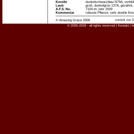
Korolle
dunkelschwarzblau N79A, verblü
Laub
groß, dunkelgrün 137A, gezähnt, e
A.F.S. No.
7104 im Jahr 2009
Kommentar
robuste Pflanze, sehr dunkle Kn
zurück zur Ü
Amazing Grace 2006
© 2005-2026 - all rights reserved |
Kontakt
|
I