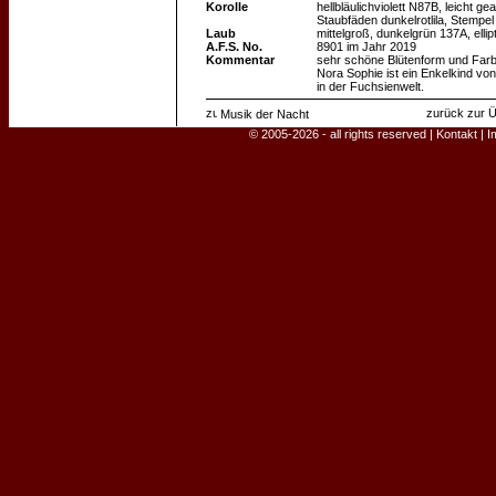
Korolle
hellbläulichviolett N87B, leicht gea
Staubfäden dunkelrotlila, Stempel r
Laub
mittelgroß, dunkelgrün 137A, ellipt
A.F.S. No.
8901 im Jahr 2019
Kommentar
sehr schöne Blütenform und Farbe,
Nora Sophie ist ein Enkelkind von 
in der Fuchsienwelt.
zurück zur Ü
Musik der Nacht
© 2005-2026 - all rights reserved |
Kontakt
|
I