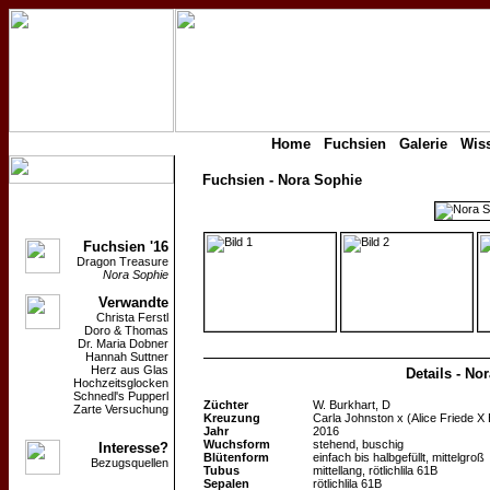
Home
Fuchsien
Galerie
Wis
Fuchsien - Nora Sophie
Fuchsien '16
Dragon Treasure
Nora Sophie
Verwandte
Christa Ferstl
Doro & Thomas
Dr. Maria Dobner
Hannah Suttner
Herz aus Glas
Details - No
Hochzeitsglocken
Schnedl's Pupperl
Züchter
W. Burkhart, D
Zarte Versuchung
Kreuzung
Carla Johnston
x
(Alice Friede X
Jahr
2016
Wuchsform
stehend, buschig
Interesse?
Blütenform
einfach bis halbgefüllt, mittelgroß
Bezugsquellen
Tubus
mittellang, rötlichlila 61B
Sepalen
rötlichlila 61B