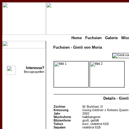
Home
Fuchsien
Galerie
Wis
Fuchsien - Gimli von Moria
Interesse?
Bezugsquellen
Details - Giml
Züchter
W. Burkhart, D
Kreuzung
Georg Gloßner
x
Rohees Queen
Jahr
2002
Wuchsform
halbhängend
Blütenform
groß, gefüllt
Tubus
kurz, violettrot 61B
Sepalen
violettrot 61B