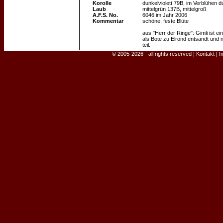
Korolle
dunkelviolett 79B, im Verblühen d
Laub
mittelgrün 137B, mittelgroß
A.F.S. No.
6046 im Jahr 2006
Kommentar
schöne, feste Blüte
aus "Herr der Ringe": Gimli ist e
als Bote zu Elrond entsandt und 
teil.
© 2005-2026 - all rights reserved |
Kontakt
|
I