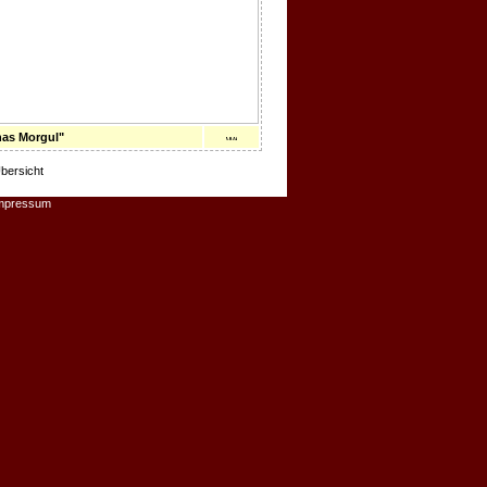
nas Morgul"
bersicht
mpressum