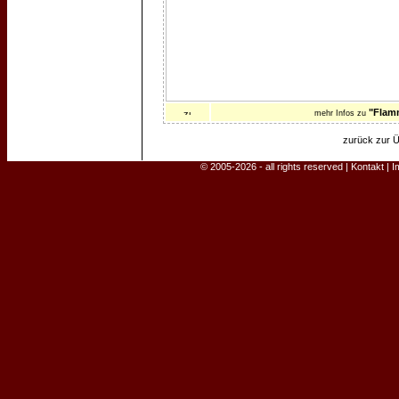
"Flam
mehr Infos zu
zurück zur Ü
© 2005-2026 - all rights reserved |
Kontakt
|
I